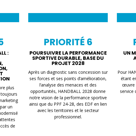
5
PRIORITÉ 6
L :
POURSUIVRE LA PERFORMANCE
UN M
SPORTIVE DURABLE, BASE DU
,
PROJET 2028
ON,
Après un diagnostic sans concession sur
Pour HAN
ET
TION
ses forces et ses points d’amélioration,
étant e
l’analyse des menaces et des
œuvre 
re plus
opportunités, HANDBALL 2028 donne
service 
 toujours
notre vision de la performance sportive
marketing
ainsi que du PPF 24-28, des EDF en lien
par un
avec les territoires et le secteur
odernisé
professionnel.
attentes
uccès de