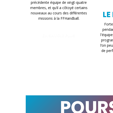
précédente équipe de vingt-quatre
membres, et qu’il a côtoyé certains
LE
nouveaux au cours des différentes
missions à la FFHandball.
Fort
pendan
l'équip
EN SAVOIR PLUS
progra
l’on pe
de perf
POURS