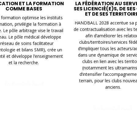
CATION ET LA FORMATION
LA FÉDÉRATION AU SERV
COMME BASES
SES LICENCIÉ(E)S, DE SES
ET DE SES TERRITOIR
 formation optimise les instituts
HANDBALL 2028 accentue sa po
ation, privilégie la formation à
de contractualisation avec les te
. Le pôle arbitrage vise le travail
afin d’améliorer les relati
eau. Le pôle médical développe
clubs/territoires/services féd
réseau de soins facilitateur
d’impliquer tous les acteurs/a
ntologie et bilans SMR), crée un
dans une dynamique de servi
nté et développe l’enseignement
clubs en lien avec les territo
et la recherche.
(notamment les ultramarins
d’intensifier l’accompagneme
terrain, pour les clubs nouve
EN SAVOIR PLUS
anciens.
EN SAVOIR PLUS