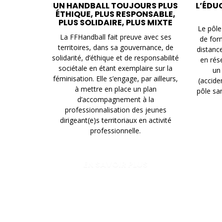
UN HANDBALL TOUJOURS PLUS
L’ÉDU
ÉTHIQUE, PLUS RESPONSABLE,
PLUS SOLIDAIRE, PLUS MIXTE
Le pôle
La FFHandball fait preuve avec ses
de form
territoires, dans sa gouvernance, de
distance
solidarité, d’éthique et de responsabilité
en rés
sociétale en étant exemplaire sur la
un 
féminisation. Elle s’engage, par ailleurs,
(accide
à mettre en place un plan
pôle sa
d’accompagnement à la
professionnalisation des jeunes
dirigeant(e)s territoriaux en activité
professionnelle.
EN SAVOIR PLUS