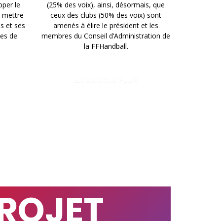
pper le
(25% des voix), ainsi, désormais, que
e mettre
ceux des clubs (50% des voix) sont
s et ses
amenés à élire le président et les
pes de
membres du Conseil d’Administration de
la FFHandball.
EN SAVOIR PLUS
PROJET