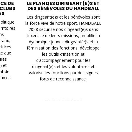
ICE DE
LE PLAN DES DIRIGEANT(E)S ET
 CLUBS
DES BÉNÉVOLES DU HANDBALL
ES
Les dirigeant(e)s et les bénévoles sont
litique
la force vive de notre sport. HANDBALL
rritoires
2028 sécurise nos dirigeant(e)s dans
ons
l’exercice de leurs missions, amplifie la
éraux,
dynamique jeunes dirigeant(e)s et la
ctrices
féminisation des fonctions, développe
ce aux
les outils d’insertion et
ires
d’accompagnement pour les
) et
dirigeant(e)s et les volontaires et
nt de
valorise les fonctions par des signes
aux et
forts de reconnaissance.
EN SAVOIR PLUS