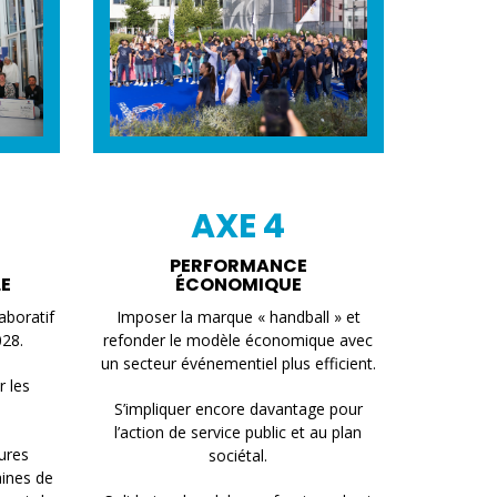
AXE 4
PERFORMANCE
E
ÉCONOMIQUE
aboratif
Imposer la marque « handball » et
028.
refonder le modèle économique avec
un secteur événementiel plus efficient.
r les
S’impliquer encore davantage pour
l’action de service public et au plan
ures
sociétal.
aines de