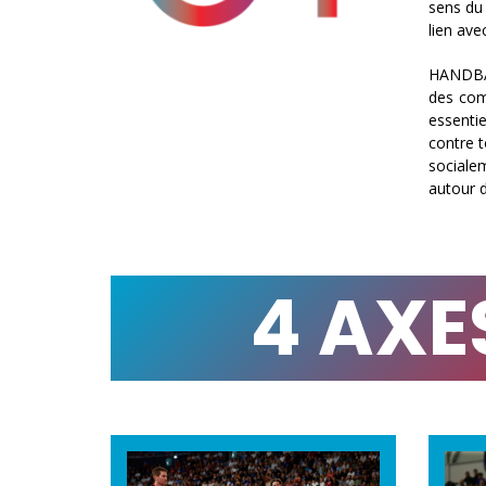
sens du 
lien avec
HANDBAL
des com
essentie
contre t
socialem
autour d
4 AXE