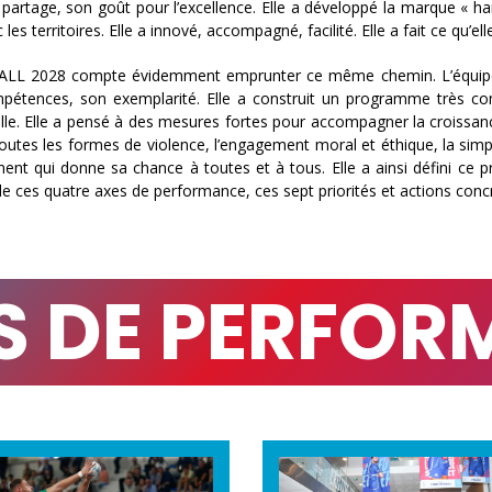
partage, son goût pour l’excellence. Elle a développé la marque « h
 les territoires. Elle a innové, accompagné, facilité. Elle a fait ce qu’elle 
L 2028 compte évidemment emprunter ce même chemin. L’équipe s’a
pétences, son exemplarité. Elle a construit un programme très comp
lle. Elle a pensé à des mesures fortes pour accompagner la croissan
outes les formes de violence, l’engagement moral et éthique, la simpl
ent qui donne sa chance à toutes et à tous. Elle a ainsi défini ce 
e ces quatre axes de performance, ces sept priorités et actions concrè
S DE PERFO